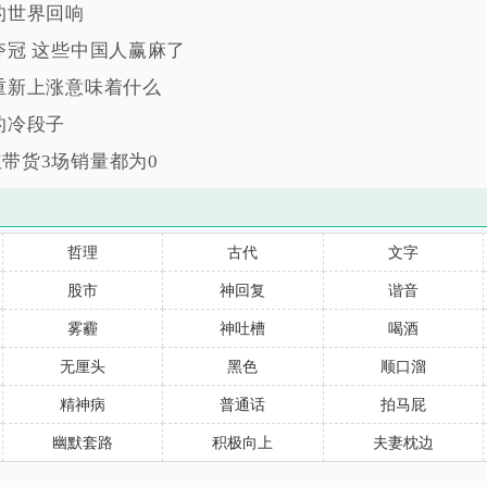
的世界回响
夺冠 这些中国人赢麻了
重新上涨意味着什么
的冷段子
带货3场销量都为0
哲理
古代
文字
股市
神回复
谐音
雾霾
神吐槽
喝酒
无厘头
黑色
顺口溜
精神病
普通话
拍马屁
幽默套路
积极向上
夫妻枕边