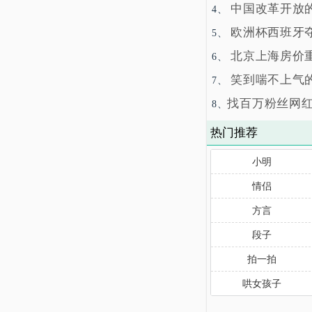
中国改革开放
4、
欧洲杯西班牙
5、
北京上海房价
6、
笑到喘不上气
7、
找百万粉丝网红
8、
热门推荐
小明
情侣
方言
段子
拍一拍
哄女孩子