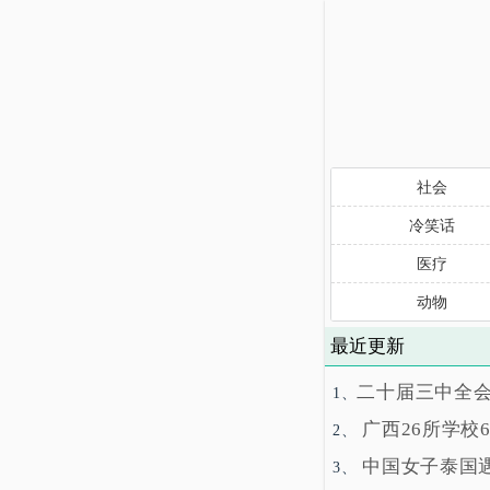
社会
冷笑话
医疗
动物
最近更新
二十届三中全
1、
广西26所学校
2、
中国女子泰国
3、